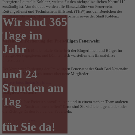
Integrierte Leitstelle Koblenz, welche für den nichtpolizeilichen Notruf 112
zuständig ist. Von dort aus werden alle Einsatzkräfte von Feuerwehr,
Rettungsdienst und Technischem Hilfswerk (THW) aus den Bereichen des
Landkreis Ahrweiler, Mayen-Koblenz, Cochem sowie der Stadt Koblenz
Wir sind 365
alarmiert.
Tage im
Verein
zur Förderung der Freiwilligen Feuerwehr
Jahr
Sie möchten sich für die lokale Sicherheit der Bürgerinnen und Bürger im
Stadtgebiet engagieren, und könnten sich vorstellen uns finanziell zu
unterstützen?
Der Verein zur Förderung der Freiwilligen Feuerwehr der Stadt Bad Neuenahr-
und 24
Ahrweiler e. V. freut sich immer über neue Mitglieder.
Weitere Infos finden Sie hier...
Stunden am
Mitglied
werden?
Tag
Sie möchten Ihre Freizeit sinnvoll nutzen und in einem starken Team anderen
Menschen in Notsituationen helfen? Dann sind Sie vielleicht genau der oder
die Richtige für den Job bei der Feuerwehr.
Sprechen Sie uns an...
für Sie da!