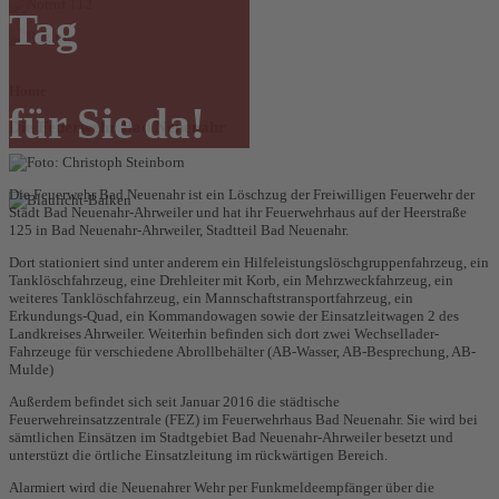
Tag
Home
für Sie da!
Die Feuerwehr Bad Neuenahr
Die Feuerwehr Bad Neuenahr ist ein Löschzug der Freiwilligen Feuerwehr der
Stadt Bad Neuenahr-Ahrweiler und hat ihr Feuerwehrhaus auf der Heerstraße
125 in Bad Neuenahr-Ahrweiler, Stadtteil Bad Neuenahr.
Dort stationiert sind unter anderem ein Hilfeleistungslöschgruppenfahrzeug, ein
Tanklöschfahrzeug, eine Drehleiter mit Korb, ein Mehrzweckfahrzeug, ein
weiteres Tanklöschfahrzeug, ein Mannschaftstransportfahrzeug, ein
Erkundungs-Quad, ein Kommandowagen sowie der Einsatzleitwagen 2 des
Landkreises Ahrweiler. Weiterhin befinden sich dort zwei Wechsellader-
Fahrzeuge für verschiedene Abrollbehälter (AB-Wasser, AB-Besprechung, AB-
Mulde)
Außerdem befindet sich seit Januar 2016 die städtische
Feuerwehreinsatzzentrale (FEZ) im Feuerwehrhaus Bad Neuenahr. Sie wird bei
sämtlichen Einsätzen im Stadtgebiet Bad Neuenahr-Ahrweiler besetzt und
unterstüzt die örtliche Einsatzleitung im rückwärtigen Bereich.
Alarmiert wird die Neuenahrer Wehr per Funkmeldeempfänger über die