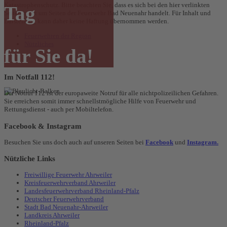
Katastrophenschutz. Bitte beachten Sie, dass es sich bei den hier verlinkten
Tag
Seiten nicht um Seiten der Feuerwehr Bad Neuenahr handelt. Für Inhalt und
Darstellung kann daher keine Haftung übernommen werden.
Feuerwehren der Region
Nützliches
für Sie da!
Im Notfall 112!
Der Notruf 112 ist der europaweite Notruf für alle nichtpolizeilichen Gefahren.
Sie erreichen somit immer schnellstmögliche Hilfe von Feuerwehr und
Rettungsdienst - auch per Mobiltelefon.
Facebook & Instagram
Besuchen Sie uns doch auch auf unseren Seiten bei
Facebook
und
Instagram.
Nützliche Links
Freiwillige Feuerwehr Ahrweiler
Kreisfeuerwehrverband Ahrweiler
Landesfeuerwehrverband Rheinland-Pfalz
Deutscher Feuerwehrverband
Stadt Bad Neuenahr-Ahrweiler
Landkreis Ahrweiler
Rheinland-Pfalz