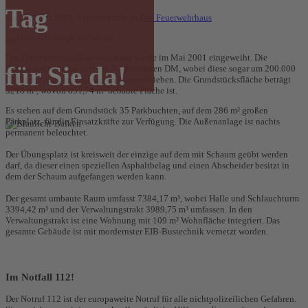
Tag
am
29. März 2015
. Veröffentlicht in
Das Feuerwehrhaus
Das Feuerwehrhaus Bad Neuenahr wurde im Mai 2001 eingeweiht. Die
für Sie da!
Baukosten beliefen sich auf 5,3 Millionen DM, wobei diese sogar um 200.000
DM unter den veranschlagten Kosten blieben. Die Grundstücksfläche beträgt
5218 m², wovon 851,74 m² bebaute Fläche ist.
Es stehen auf dem Grundstück 35 Parkbuchten, auf dem 286 m² großen
Parkplatz, für die Einsatzkräfte zur Verfügung. Die Außenanlage ist nachts
permanent beleuchtet.
Der Übungsplatz ist kreisweit der einzige auf dem mit Schaum geübt werden
darf, da dieser einen speziellen Asphaltbelag und einen Abscheider besitzt in
dem der Schaum aufgefangen werden kann.
Der gesamt umbaute Raum umfasst 7384,17 m³, wobei Halle und Schlauchturm
3394,42 m³ und der Verwaltungstrakt 3989,75 m³ umfassen. In den
Verwaltungstrakt ist eine Wohnung mit 109 m² Wohnfläche integriert. Das
gesamte Gebäude ist mit mordernster EIB-Bustechnik vernetzt worden.
Im Notfall 112!
Der Notruf 112 ist der europaweite Notruf für alle nichtpolizeilichen Gefahren.