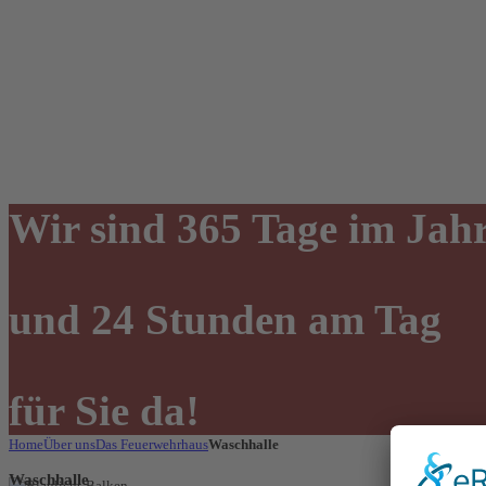
Wir sind 365 Tage im Jah
und 24 Stunden am Tag
für Sie da!
Home
Über uns
Das Feuerwehrhaus
Waschhalle
Waschhalle